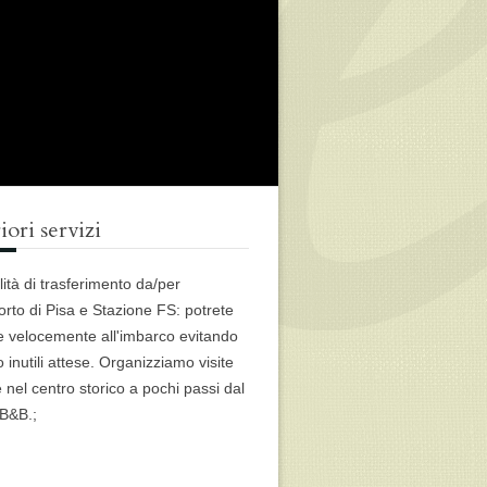
iori servizi
lità di trasferimento da/per
orto di Pisa e Stazione FS: potrete
re velocemente all'imbarco evitando
o inutili attese. Organizziamo visite
 nel centro storico a pochi passi dal
 B&B.;