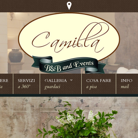
ERE
SERVIZI
GALLERIA
COSA FARE
INFO
ta
a 360°
guardaci
a pisa
mail