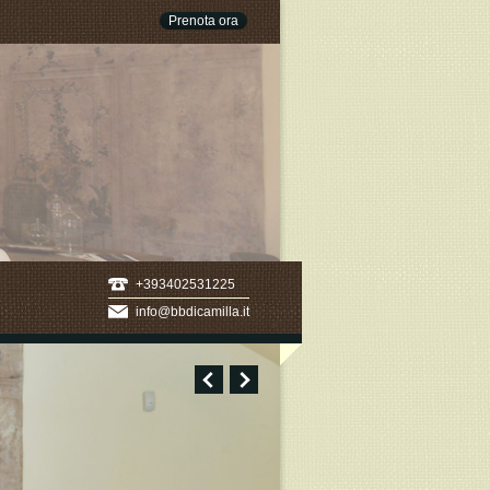
Prenota ora
+393402531225
info@bbdicamilla.it