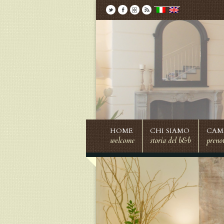
HOME
CHI SIAMO
CAM
welcome
storia del b&b
preno